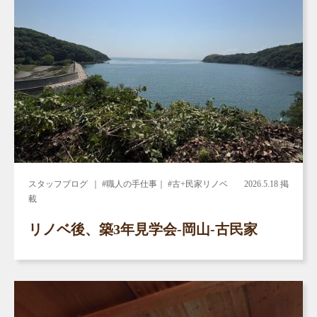
スタッフブログ
｜ #職人の手仕事｜ #古+民家リノベ
2026.5.18 掲
載
リノベ後、築3年見学会-岡山-古民家