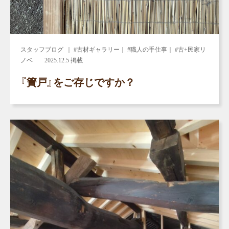
スタッフブログ
｜ #古材ギャラリー｜ #職人の手仕事｜ #古+民家リ
ノベ
2025.12.5 掲載
『簀戸』をご存じですか？