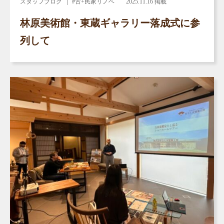
スタッフブログ
｜ #古+民家リノベ
2025.11.16 掲載
林原美術館・東蔵ギャラリー落成式に参
列して