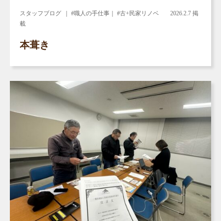
スタッフブログ
｜ #職人の手仕事｜ #古+民家リノベ
2026.2.7 掲
載
本葺き