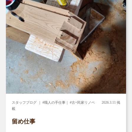
スタッフブログ
｜ #職人の手仕事｜ #古+民家リノベ
2026.3.11 掲
載
留め仕事