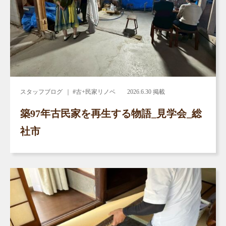
スタッフブログ
｜ #古+民家リノベ
2026.6.30 掲載
築97年古民家を再生する物語_見学会_総
社市