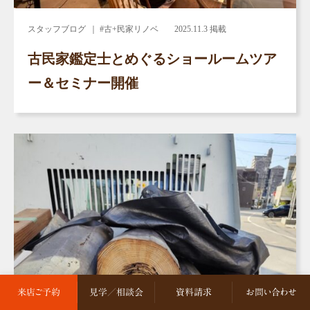
スタッフブログ
｜ #古+民家リノベ
2025.11.3 掲載
古民家鑑定士とめぐるショールームツア
ー＆セミナー開催
来店ご予約
見学／相談会
資料請求
お問い合わせ