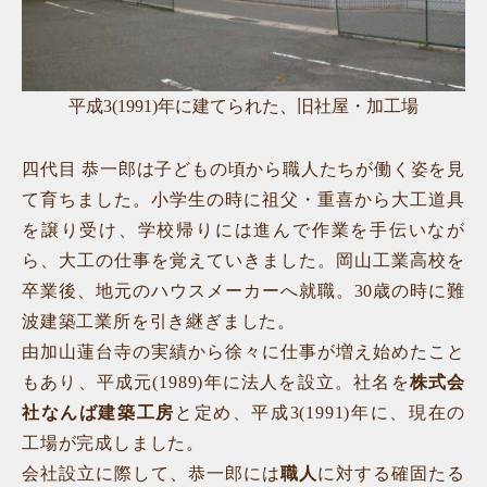
平成3(1991)年に建てられた、旧社屋・加工場
四代目 恭一郎は子どもの頃から職人たちが働く姿を見
て育ちました。小学生の時に祖父・重喜から大工道具
を譲り受け、学校帰りには進んで作業を手伝いなが
ら、大工の仕事を覚えていきました。岡山工業高校を
卒業後、地元のハウスメーカーへ就職。30歳の時に難
波建築工業所を引き継ぎました。
由加山蓮台寺の実績から徐々に仕事が増え始めたこと
もあり、平成元(1989)年に法人を設立。社名を
株式会
社なんば建築工房
と定め、平成3(1991)年に、現在の
工場が完成しました。
会社設立に際して、恭一郎には
職人
に対する確固たる