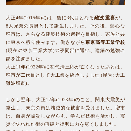
大正4年(1915年)には、後に3代目となる
難波 重喜
が、
8人兄弟の長男として誕生しました。その後、熱心な
増市は、さらなる建築技術の習得を目指し、家族と共
に東京へ移り住みます。働きながら
東京高等工業学校
(現在の東京工業大学)の夜間部に通い、建築の勉強に
熱を注ぎました。
大正11年(1922年)に初代清三郎が亡くなったあとは、
増市が二代目として大工業を継承しました (屋号: 大工
難波増市)。
しかし翌年、大正12年(1923年)のこと。関東大震災が
発生し、東京の街は壊滅的な被害を受けました。増市
は、自身が被災しながらも、学んだ技術を活かし、震
災で失われた街の再建と復興に力を尽くしました。