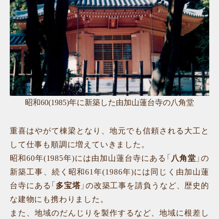
昭和60(1985)年に新築した由加山蓮台寺の八角堂
重喜はやがて棟梁となり、地元でも信頼される大工と
して仕事も順調に増えていきました。
昭和60年(1985年)には由加山蓮台寺にある「
八角堂
」の
新築工事、続く昭和61年(1986年)には同じく由加山蓮
台寺にある「
多宝塔
」の改築工事を請負うなど、歴史的
な建物にも携わりました。
また、地域のだんじりを製作するなど、地域に根差し