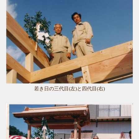
若き日の三代目(左)と四代目(右)