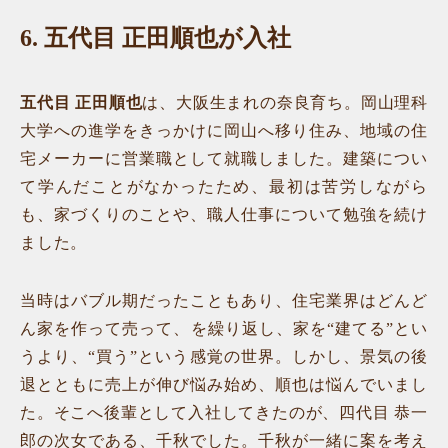
6.
五代目 正田順也が入社
五代目 正田順也
は、大阪生まれの奈良育ち。岡山理科
大学への進学をきっかけに岡山へ移り住み、地域の住
宅メーカーに営業職として就職しました。建築につい
て学んだことがなかったため、最初は苦労しながら
も、家づくりのことや、職人仕事について勉強を続け
ました。
当時はバブル期だったこともあり、住宅業界はどんど
ん家を作って売って、を繰り返し、家を“建てる”とい
うより、“買う”という感覚の世界。しかし、景気の後
退とともに売上が伸び悩み始め、順也は悩んでいまし
た。そこへ後輩として入社してきたのが、四代目 恭一
郎の次女である、千秋でした。千秋が一緒に案を考え