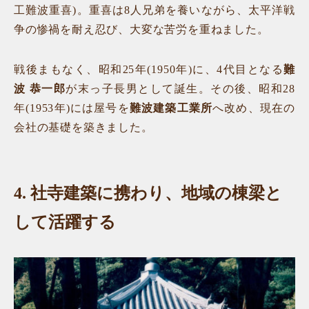
工難波重喜)。重喜は8人兄弟を養いながら、太平洋戦
争の惨禍を耐え忍び、大変な苦労を重ねました。
戦後まもなく、昭和25年(1950年)に、4代目となる
難
波 恭一郎
が末っ子長男として誕生。その後、昭和28
年(1953年)には屋号を
難波建築工業所
へ改め、現在の
会社の基礎を築きました。
4.
社寺建築に携わり、地域の棟梁と
して活躍する