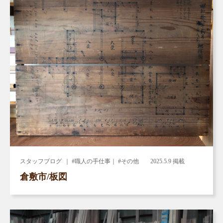
スタッフブログ
｜ #職人の手仕事｜ #その他
2025.5.9 掲載
倉敷市/板図