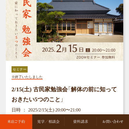
セミナー
※終了いたしました
2/15(土) 古民家勉強会「解体の前に知って
おきたい5つのこと」
日時
2025/2/15(土) 20:00〜21:00
場所
オンライン(Zoom)
来店ご予約
見学／相談会
資料請求
お問い合わせ