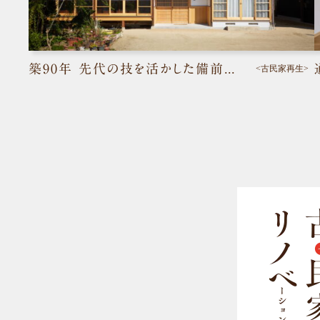
築90年 先代の技を活かした備前色の古民家再生／備前市
<古民家再生>