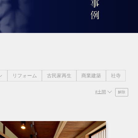
ン
リフォーム
古民家再生
商業建築
社寺
#土間
解除