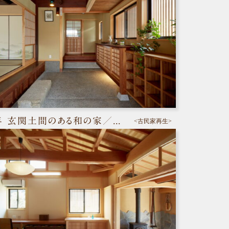
築70年 玄関土間のある和の家／浅口市鴨方町
<古民家再生>