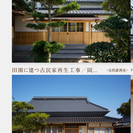
田園に建つ古民家再生工事／岡山市南区
<古民家再生>