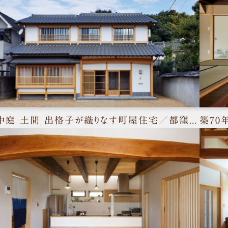
中庭 土間 出格子が織りなす町屋住宅／都窪郡早島町