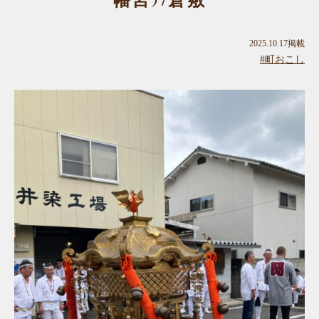
幡宮）/倉敷
2025.10.17掲載
#町おこし