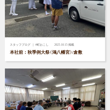
スタッフブログ
｜ #町おこし
2025.10.15 掲載
本社前：秋季例大祭（鴻八幡宮）/倉敷