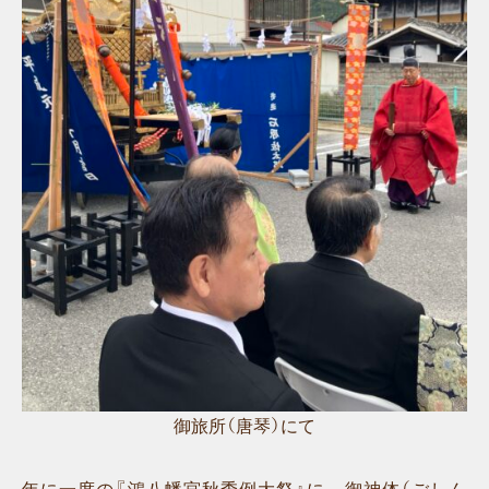
御旅所（唐琴）にて