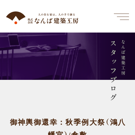
スタッフブログ
なんば建築工房
御神輿御還幸：秋季例大祭（鴻八