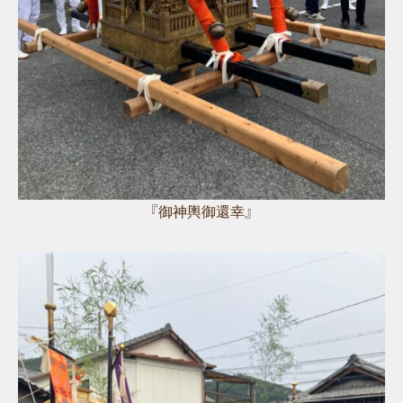
『御神輿御還幸』