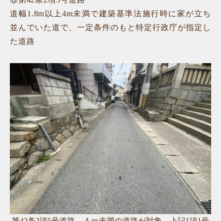
道幅1.8m以上4m未満で建築基準法施行時に家が立ち
並んでいた道で、一定条件のもと特定行政庁が指定し
た道路
第42条2項5号道路 ４ｍ未満の道路が対象。上記1項1号