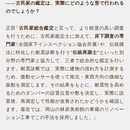
——古民家の鑑定は、実際にどのような形で行われる
のでしょうか？
正田「
古民家総合鑑定
と言って、より精度の高い調査
を行うために、古民家鑑定士に加えて、
床下調査の専
門家
（全国床下インスペクション協会所属）や、伝統構
法に特化した耐震診断を行う“
伝統再築士
”といった別
分野の専門家と協力して、三者で総合的な鑑定を行い
ます。耐震診断では、実際に建物の揺れ方を計測する
ため、微動センサーを使って南北・東西方向の微細な
振動を測定します。その結果をもとに、耐震性を高め
るためのダンパーの設置位置や数を決定し、実際に設
置後、再測定して性能が改善されたかどうかも確認し
ます。最近では、岡山の林原美術館の東蔵のリノベー
ション工事でこの手法を採用しました。」