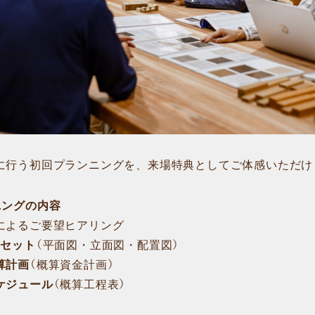
に行う初回プランニングを、来場特典としてご体感いただけ
ニングの内容
よるご要望ヒアリング
点セット
（平面図・立面図・配置図）
算計画
（概算資金計画）
ケジュール
（概算工程表）