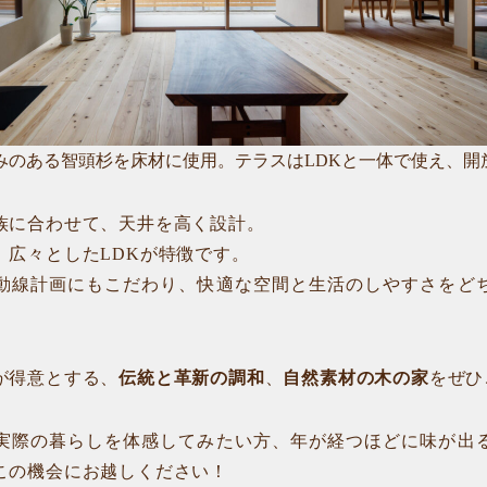
かみのある智頭杉を床材に使用。テラスはLDKと一体で使え、開
族に合わせて、天井を高く設計。
、広々としたLDKが特徴です。
動線計画にもこだわり、快適な空間と生活のしやすさをど
が得意とする、
伝統と革新の調和
、
自然素材の木の家
をぜひ
実際の暮らしを体感してみたい方、年が経つほどに味が出
この機会にお越しください！