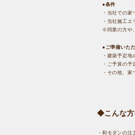
●
条件
・当社での家づ
・当社施工エリ
※同業の方や、
●
ご準備いた
・建築予定地の
・ご予算の予
・その他、家づ
◆こんな方
・和モダンの注