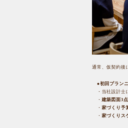
通常、仮契約後
●
初回プラン
・当社設計士に
・
建築図面3
・
家づくり予
・
家づくりス