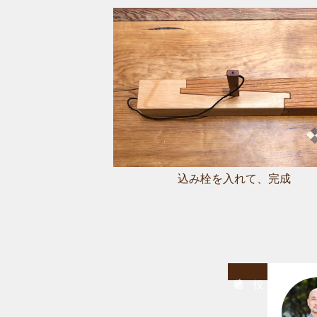
込み栓を入れて、完成
稿
者
投