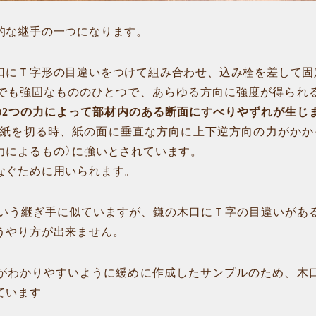
的な継手の一つになります。
口にＴ字形の目違いをつけて組み合わせ、込み栓を差して固
でも強固なもののひとつで、あらゆる方向に強度が得られ
の2つの力によって部材内のある断面にすべりやずれが生じ
で紙を切る時、紙の面に垂直な方向に上下逆方向の力がかか
力によるもの）に強いとされています。
なぐために用いられます。
という継ぎ手に似ていますが、鎌の木口にＴ字の目違いがあ
うやり方が出来ません。
がわかりやすいように緩めに作成したサンプルのため、木
ています