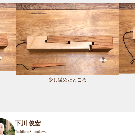
少し緩めたところ
下川 俊宏
Toshihiro Shimokawa