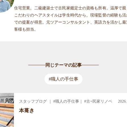
住宅営業。二級建築士で古民家鑑定士の資格も所有。温厚で親
こだわりのヘアスタイルは学生時代から。現場監督の経験も活
での提案が得意。元ツアーコンサルタント、英語力を活かし最
客様も担当。
同じテーマの記事
#職人の手仕事
スタッフブログ
｜ #職人の手仕事｜ #古+民家リノベ
2026
本葺き