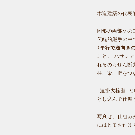
木造建築の代表
同形の両部材の
伝統的継手の中
（
平行で逆向き
こと
。 ハサミ
れるのもせん断
柱、梁、桁をつ
「追掛大栓継」
とし込んで仕舞
写真は、仕組み
にはヒモを付け