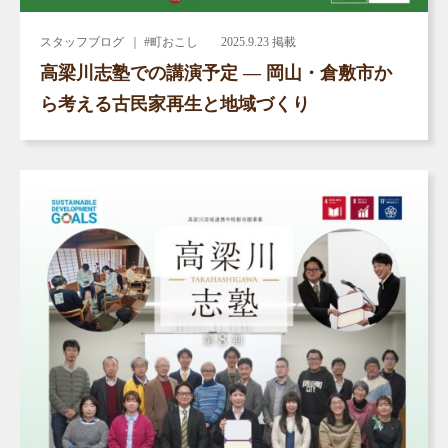
スタッフブログ
｜ #町おこし
2025.9.23 掲載
高梁川志塾での講演予定 ― 岡山・倉敷市か
ら考える古民家再生と地域づくり