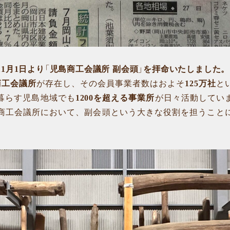
年11月1日より「児島商工会議所 副会頭」を拝命いたしました。
商工会議所
が存在し、その会員事業者数はおよそ
125万社
と
暮らす児島地域でも
1200を超える事業所
が日々活動してい
商工会議所において、副会頭という大きな役割を担うこと
。