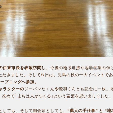
の伊東市長を表敬訪問
し、今後の地域連携や地場産業の伸
ただきました。そして昨日は、児島の秋の一大イベントである
オープニングへ参加。
ャラクターの
ジーパンだくん
や
鷲羽くんとも記念に一枚。
、改めて「まちは人がつくる」という言葉を思い出しました。
としても、そして副会頭としても、
“職人の手仕事” と “