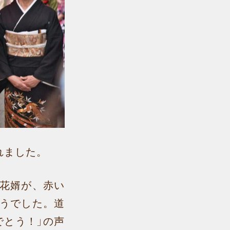
れました。
花婿が、赤い
うでした。道
でとう！」の声