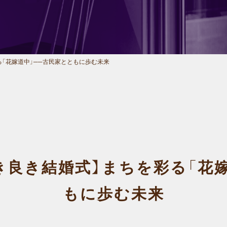
る「花嫁道中」──古民家とともに歩む未来
き良き結婚式】まちを彩る「花嫁
もに歩む未来