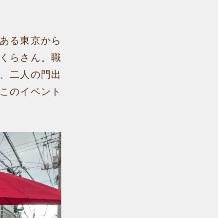
ある東京から
くらさん。職
、二人の門出
このイベント