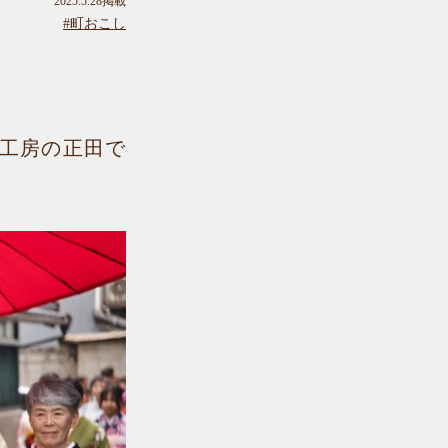
2025.5.28掲載
#町おこし
工房の正田で