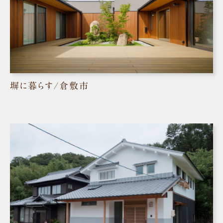
塀に暮らす/倉敷市