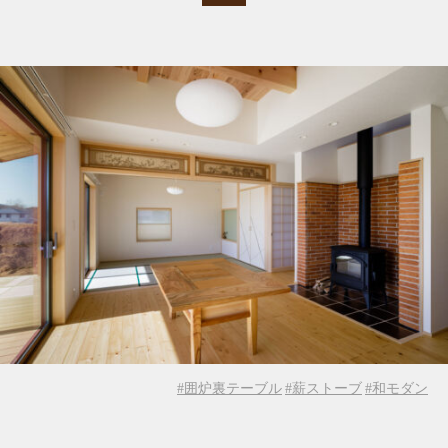
#囲炉裏テーブル
#薪ストーブ
#和モダン