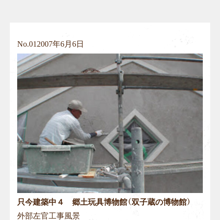
No.
01
2007年6月6日
只今建築中４ 郷土玩具博物館（双子蔵の博物館）
外部左官工事風景