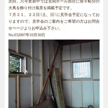
次回、只今更新中では玄関ホール部分に畳６帖分の
大凧を飾り付け風景を掲載予定です。
７月２１、２２日（土、日）に見学会予定になってお
りますので、見学会のご案内をご希望の方はお問合
せページよりお申込み下さい。
No.
03
2007年10月30日