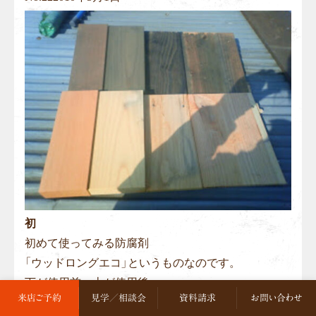
初
初めて使ってみる防腐剤
「ウッドロングエコ」というものなのです。
下が使用前、上が使用後
来店ご予約
見学／相談会
資料請求
お問い合わせ
自然素材を利用して、塗りなおしが必要無く