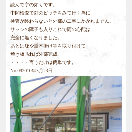
読んで字の如くです。
中間検査で釘のピッチをみて行く為に
検査が終わらないと外部の工事にかかれません。
サッシの障子も入りこれで雨の心配は
完全に無くなりました。
あとは庇や垂木掛け等を取り付けて
焼き板貼れば外部完成。
・・・・言うだけは簡単です。
No.
09
2010年3月23日