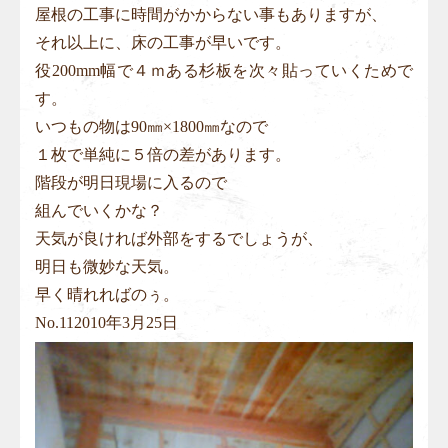
屋根の工事に時間がかからない事もありますが、
それ以上に、床の工事が早いです。
役200mm幅で４ｍある杉板を次々貼っていくためで
す。
いつもの物は90㎜×1800㎜なので
１枚で単純に５倍の差があります。
階段が明日現場に入るので
組んでいくかな？
天気が良ければ外部をするでしょうが、
明日も微妙な天気。
早く晴れればのぅ。
No.
11
2010年3月25日