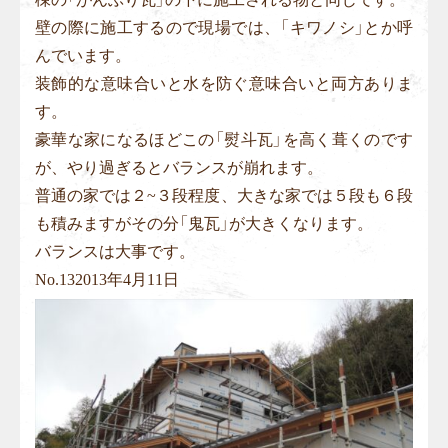
壁の際に施工するので現場では、「キワノシ」とか呼
んでいます。
装飾的な意味合いと水を防ぐ意味合いと両方ありま
す。
豪華な家になるほどこの「熨斗瓦」を高く葺くのです
が、やり過ぎるとバランスが崩れます。
普通の家では２~３段程度、大きな家では５段も６段
も積みますがその分「鬼瓦」が大きくなります。
バランスは大事です。
No.
13
2013年4月11日