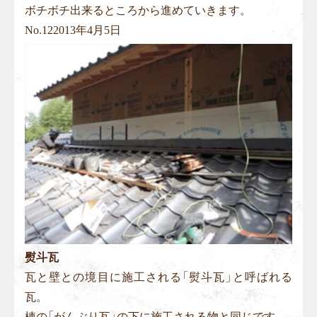
ボチボチ出来るところから進めていきます。
No.
12
2013年4月5日
熨斗瓦
瓦と壁との境目に施工される「熨斗瓦」と呼ばれる
瓦。
棟の「がんぶり瓦」の下に施工される物と同じです。