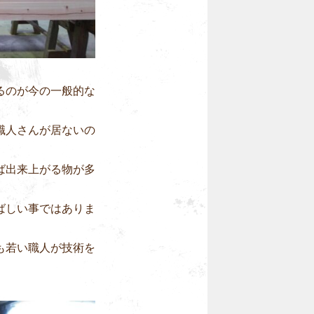
るのが今の一般的な
職人さんが居ないの
ば出来上がる物が多
ばしい事ではありま
。
も若い職人が技術を