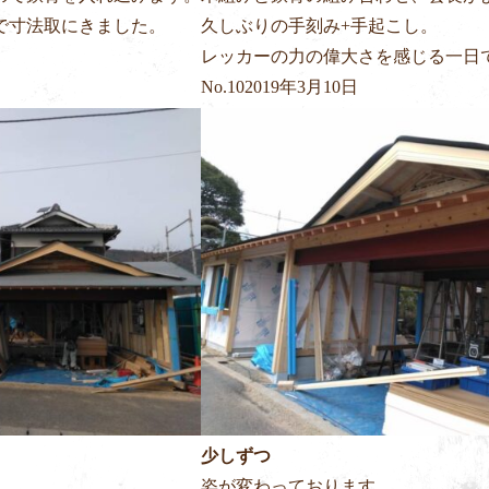
で寸法取にきました。
久しぶりの手刻み+手起こし。
レッカーの力の偉大さを感じる一日
No.
10
2019年3月10日
少しずつ
姿が変わっております。