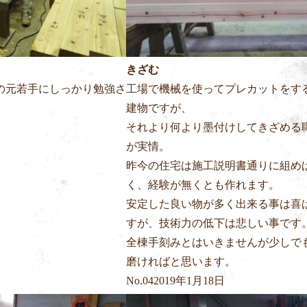
きざむ
の元若手にしっかり勉強さ
工場で機械を使ってプレカットをす
建物ですが、
それより何より墨付けしてきざめる
が実情。
昨今の住宅は施工説明書通りに組め
く、経験が無くとも作れます。
安定した良い物が多く出来る事は喜
すが、技術力の低下は悲しい事です
全棟手刻みとはいきませんが少しで
磨ければと思います。
No.
04
2019年1月18日