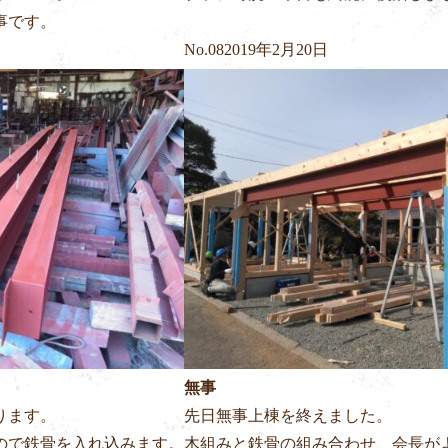
事です。
No.
08
2019年2月20日
無事
ります。
先日無事上棟を終えました。
ので鉄骨を入れ込みます。
木組みと鉄骨の組み合わせ、会長が