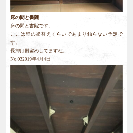
床の間と書院
床の間と書院です。
ここは壁の塗替えくらいであまり触らない予定で
す。
長押は雛留めしてますね。
No.
03
2019年4月4日