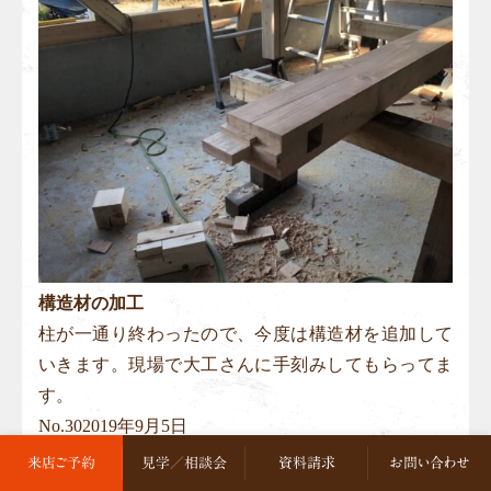
構造材の加工
柱が一通り終わったので、今度は構造材を追加して
いきます。現場で大工さんに手刻みしてもらってま
す。
No.
30
2019年9月5日
来店ご予約
見学／相談会
資料請求
お問い合わせ