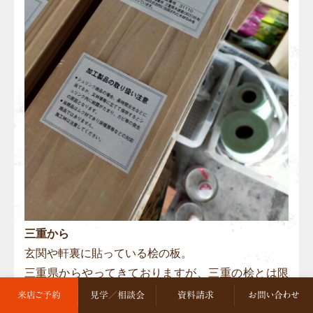
三重から
玄関や軒裏に貼っている桧の板。
三重県からやってきておりますが、三重の桧とは限
りません。
来店ご予約
見学／相談会
資料請求
お問い合わせ
良い木材は奈良や三重の辺りに集まるらしく、実は