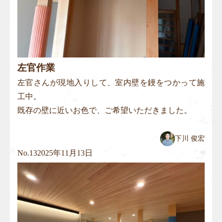
左官作業
左官さんが現地入りして、室内壁を鏝をつかって施
工中。
既存の壁に近いお色で、ご希望いただきました。
下川 俊宏
No.
13
2025年11月13日