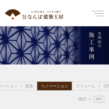
施工事例
実例紹介
ベーション
新築
リノベーション
リフォーム
古
#格子
解除