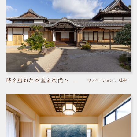
時を重ねた本堂を次代へ ― 吉塔寺 本堂改修工事／倉敷市
<リノベーション 、 社寺>