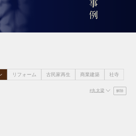
ン
リフォーム
古民家再生
商業建築
社寺
#丸太梁
解除