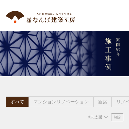
施工事例
実例紹介
すべて
マンションリノベーション
新築
リノ
#丸太梁
解除