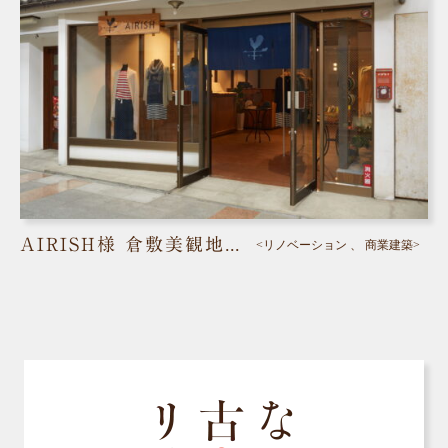
AIRISH様 倉敷美観地区／倉敷市（美観地区）
<リノベーション 、 商業建築>