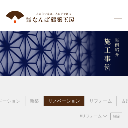
施工事例
実例紹介
ベーション
新築
リノベーション
リフォーム
古
#リフォーム
解除