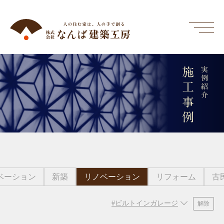
施工事例
実例紹介
ベーション
新築
リノベーション
リフォーム
古
#ビルトインガレージ
解除